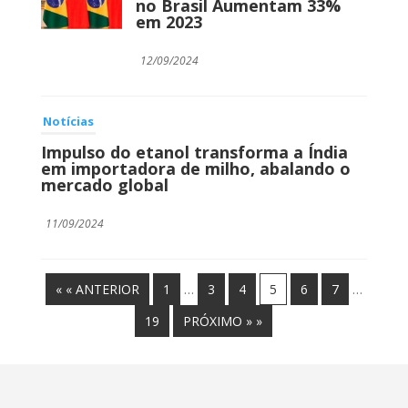
no Brasil Aumentam 33%
em 2023
12/09/2024
Notícias
Impulso do etanol transforma a Índia
em importadora de milho, abalando o
mercado global
11/09/2024
« « ANTERIOR
1
…
3
4
5
6
7
…
19
PRÓXIMO » »