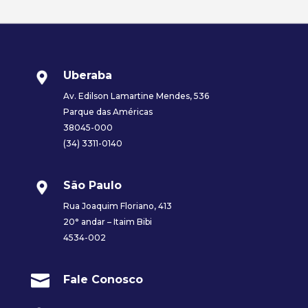
Uberaba
Av. Edilson Lamartine Mendes, 536
Parque das Américas
38045-000
(34) 3311-0140
São Paulo
Rua Joaquim Floriano, 413
20° andar – Itaim Bibi
4534-002

Fale Conosco