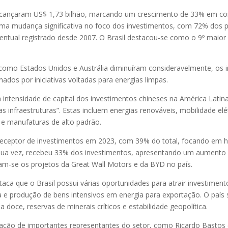
 alcançaram US$ 1,73 bilhão, marcando um crescimento de 33% em 
 uma mudança significativa no foco dos investimentos, com 72% dos 
centual registrado desde 2007. O Brasil destacou-se como o 9º maior
como Estados Unidos e Austrália diminuíram consideravelmente, os 
dos por iniciativas voltadas para energias limpas.
 intensidade de capital dos investimentos chineses na América Latina
 infraestruturas”. Estas incluem energias renováveis, mobilidade elét
 e manufaturas de alto padrão.
al receptor de investimentos em 2023, com 39% do total, focando em hi
or sua vez, recebeu 33% dos investimentos, apresentando um aumento
am-se os projetos da Great Wall Motors e da BYD no país.
aca que o Brasil possui várias oportunidades para atrair investiment
a e produção de bens intensivos em energia para exportação. O país 
doce, reservas de minerais críticos e estabilidade geopolítica.
ação de importantes representantes do setor, como Ricardo Bastos 