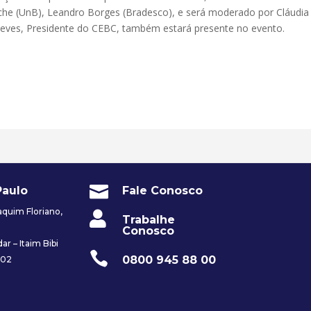
ache (UnB), Leandro Borges (Bradesco), e será moderado por Cláudia
eves, Presidente do CEBC, também estará presente no evento.

Paulo
Fale Conosco
quim Floriano,

Trabalhe
Conosco
ar – Itaim Bibi

0800 945 88 00
002