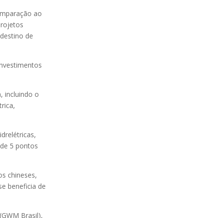
comparação ao
projetos
 destino de
investimentos
, incluindo o
rica,
drelétricas,
 de 5 pontos
os chineses,
se beneficia de
(GWM Brasil),