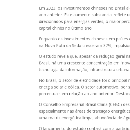
Em 2023, os investimentos chineses no Brasil
ano anterior. Este aumento substancial reflete
direcionados para energias verdes, o maior per
capital chinês no último ano.
Enquanto os investimentos chineses em países 
na Nova Rota da Seda cresceram 37%, impulsiona
O estudo revela que, apesar da redução geral na
Brasil, há uma crescente concentração em “novas
tecnologia da informação, infraestrutura urbana
No Brasil, o setor de eletricidade foi o princip
energia solar e eólica. O setor automotivo, p
percentuais em relação ao ano anterior. Destac
O Conselho Empresarial Brasil-China (CEBC) dest
especialmente nas áreas de transição energétic
uma matriz energética limpa, abundância de água 
O lançamento do estudo contará com a particip