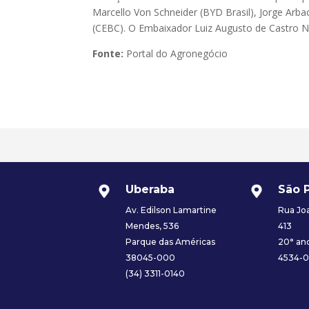
Marcello Von Schneider (BYD Brasil), Jorge Arb
(CEBC). O Embaixador Luiz Augusto de Castro N
Fonte:
Portal do Agronegócio
Uberaba
São 
Av. Edilson Lamartine
Rua Joa
Mendes, 536
413
Parque das Américas
20° and
38045-000
4534-
(34) 3311-0140