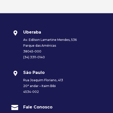
Uberaba
Av. Edilson Lamartine Mendes, 536
Parque das Américas
38045-000
(34) 3311-0140
São Paulo
Rua Joaquim Floriano, 413
20° andar – Itaim Bibi
4534-002

Fale Conosco