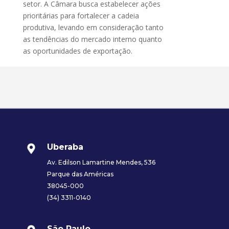
setor. A Câmara busca estabelecer ações
prioritárias para fortalecer a cadeia
produtiva, levando em consideração tanto
as tendências do mercado interno quanto
as oportunidades de exportação.
Uberaba
Av. Edilson Lamartine Mendes, 536
Parque das Américas
38045-000
(34) 3311-0140
São Paulo