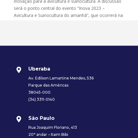
inovação para a avicultura e suinocultura. A discussão
será o ponto central do evento “Inova 2023 –
Avicultura e Suinocultura do amanhã”, que ocorrerá na
sede da Embrapa...
Uberaba
Av. Edilson Lamartine Mendes, 536
Parque das Américas
38045-000
(34) 3311-0140
São Paulo
Rua Joaquim Floriano, 413
20° andar – Itaim Bibi