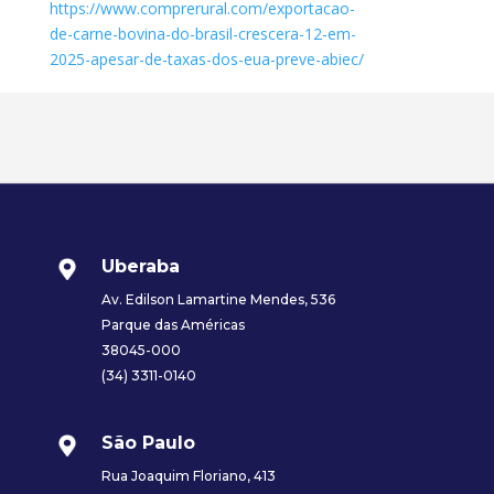
https://www.comprerural.com/exportacao-
de-carne-bovina-do-brasil-crescera-12-em-
2025-apesar-de-taxas-dos-eua-preve-abiec/
Uberaba
Av. Edilson Lamartine Mendes, 536
Parque das Américas
38045-000
(34) 3311-0140
São Paulo
Rua Joaquim Floriano, 413