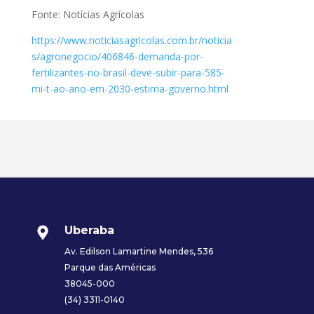
Fonte: Notícias Agrícolas
https://www.noticiasagricolas.com.br/noticia
s/agronegocio/406846-demanda-por-
fertilizantes-no-brasil-deve-subir-para-585-
mi-t-ao-ano-em-2030-estima-governo.html
Uberaba
Av. Edilson Lamartine Mendes, 536
Parque das Américas
38045-000
(34) 3311-0140