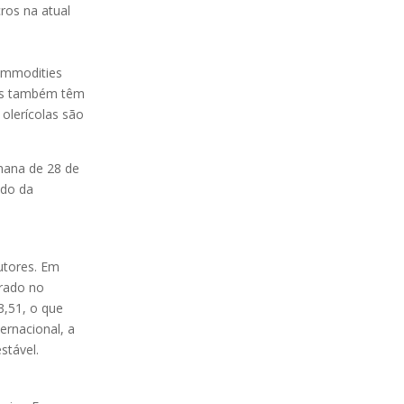
ros na atual
commodities
ais também têm
olerícolas são
mana de 28 de
ado da
utores. Em
trado no
,51, o que
rnacional, a
stável.