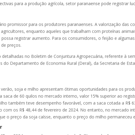
tivas para a produção agrícola, setor paranaense pode registrar luc
ário promissor para os produtores paranaenses. A valorização das 
os agricultores, enquanto aqueles que trabalham com proteínas anim
possa registrar aumento. Para os consumidores, o feijão e algumas 
 de preços.
detalhadas no Boletim de Conjuntura Agropecuária, referente à se
tas do Departamento de Economia Rural (Deral), da Secretaria de Est
e verão, soja e milho apresentam ótimas oportunidades para os prod
4 a saca de 60 quilos no mercado interno, valor 15% superior ao regis
ilho também teve desempenho favorável, com a saca cotada a R$ 63
om os R$ 48,44 de fevereiro de 2024. No entanto, no mercado inte
 que o preço da soja caísse, enquanto o preço do milho permaneceu e
r