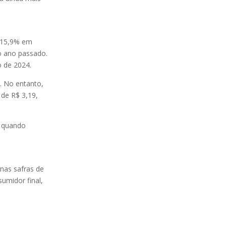
e 15,9% em
do ano passado.
o de 2024.
. No entanto,
 de R$ 3,19,
, quando
nas safras de
umidor final,