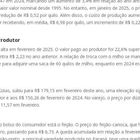
 6,47 em 2024, marcando um aumento de 3,4% em relação ao ano ant
aior valor nominal desde 1995. No entanto, em janeiro de 2025, o pr
redução de R$ 0,52 por quilo. Além disso, o custo de produção aum
tor recebendo, em média, R$ 6,98 por quilo, um incremento de R$ 0,2
Produtor
lta em fevereiro de 2025. O valor pago ao produtor foi 22,6% super
contra R$ 2,23 no ano anterior. A relação de troca com o milho se man
te para adquirir uma saca de 60 quilos de milho, enquanto em 2024 e
úzias, subiu para R$ 179,15 em fevereiro deste ano, uma elevação sig
ior e aos R$ 150,26 de fevereiro de 2024. No varejo, o preço por dú
11,57 em fevereiro.
o bolso do consumidor está o feijão. O preço do feijão-carioca, que 
eiro, passando para R$ 6,73. A queda acumulada em relação a feverei
ijão-preto, a principal variedade produzida no Paraná, teve uma que