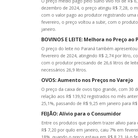
O preço médio pago pelo suíno vivo foi de R$
dezembro de 2024, o preço atingiu R$ 7,28, o m
com o valor pago ao produtor registrando uma 
fevereiro, o preço voltou a subir, com o produ
janeiro.
BOVINOS E LEITE: Melhora no Preço ao 
O preço do leite no Paraná também apresentou a
fevereiro de 2024, atingindo R$ 2,74 por litro, 
com o produtor precisando de 26,6 litros de lei
necessários 26,9 litros.
OVOS: Aumento nos Preços no Varejo
O preço da caixa de ovos tipo grande, com 30 d
relação aos R$ 139,92 registrados no mês anter
25,1%, passando de R$ 9,25 em janeiro para R$ 
FEIJÃO: Alívio para o Consumidor
Entre os produtos que podem trazer alívio para 
R$ 7,20 por quilo em janeiro, caiu 7% em fever
18%, quando o preço estava em R$ 8,23. Já o fe