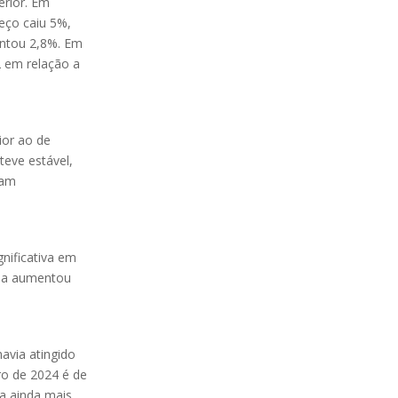
erior. Em
eço caiu 5%,
entou 2,8%. Em
2 em relação a
ior ao de
teve estável,
ram
nificativa em
zia aumentou
havia atingido
ro de 2024 é de
da ainda mais