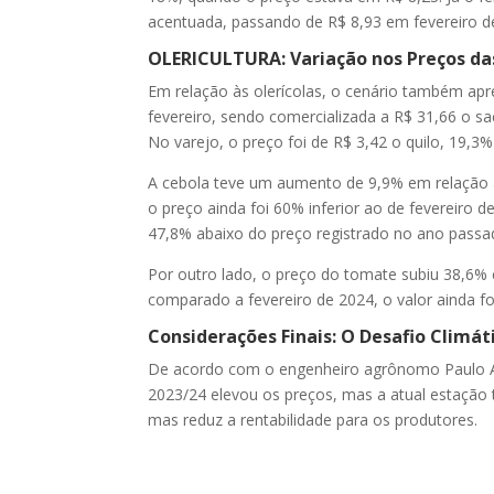
acentuada, passando de R$ 8,93 em fevereiro d
OLERICULTURA: Variação nos Preços das
Em relação às olerícolas, o cenário também apre
fevereiro, sendo comercializada a R$ 31,66 o sa
No varejo, o preço foi de R$ 3,42 o quilo, 19,3
A cebola teve um aumento de 9,9% em relação a
o preço ainda foi 60% inferior ao de fevereiro 
47,8% abaixo do preço registrado no ano passa
Por outro lado, o preço do tomate subiu 38,6% e
comparado a fevereiro de 2024, o valor ainda foi
Considerações Finais: O Desafio Climá
De acordo com o engenheiro agrônomo Paulo And
2023/24 elevou os preços, mas a atual estação t
mas reduz a rentabilidade para os produtores.