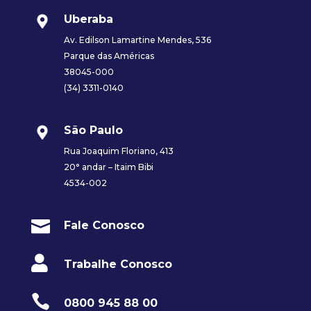
Uberaba
Av. Edilson Lamartine Mendes, 536
Parque das Américas
38045-000
(34) 3311-0140
São Paulo
Rua Joaquim Floriano, 413
20° andar – Itaim Bibi
4534-002

Fale Conosco

Trabalhe Conosco

0800 945 88 00