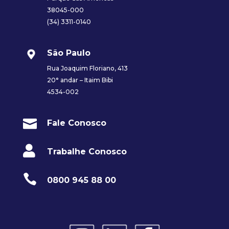
38045-000
(34) 3311-0140
São Paulo
Rua Joaquim Floriano, 413
20° andar – Itaim Bibi
4534-002

Fale Conosco

Trabalhe Conosco

0800 945 88 00