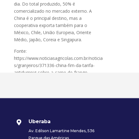
dia. Do total produzido, 50% é
comercializado no mercado externo. A
China é o principal destino, mas a
cooperativa exporta também para o
México, Chile, União Europeia, Oriente
Médio, Japão, Coreia e Singapura.
Fonte:
https://www.noticiasagricolas.com.br/noticia
s/granjeiros/371336-china-fim-da-tarifa-
antidumpig-sobre-a-carne-de-frango-
beneficia-cooperativas-do-parana.html
Uberaba
Av. Edilson Lamartine Mendes, 536
Parque das Américas