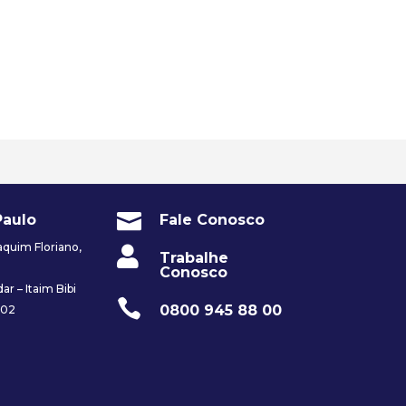

Paulo
Fale Conosco
quim Floriano,

Trabalhe
Conosco
ar – Itaim Bibi

0800 945 88 00
002