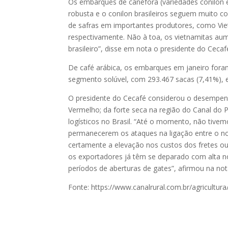
Os embarques de canéfora (variedades conilon e
robusta e o conilon brasileiros seguem muito c
de safras em importantes produtores, como Viet
respectivamente. Não à toa, os vietnamitas a
brasileiro”, disse em nota o presidente do Cecaf
De café arábica, os embarques em janeiro fora
segmento solúvel, com 293.467 sacas (7,41%), e
O presidente do Cecafé considerou o desempenh
Vermelho; da forte seca na região do Canal do 
logísticos no Brasil. “Até o momento, não tive
permanecerem os ataques na ligação entre o nor
certamente a elevação nos custos dos fretes o
os exportadores já têm se deparado com alta no
períodos de aberturas de gates”, afirmou na not
Fonte: https://www.canalrural.com.br/agricultu