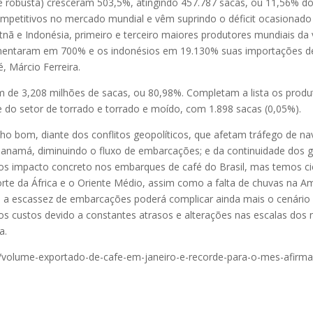
 robusta) cresceram 503,5%, atingindo 457.787 sacas, ou 11,56% do 
ompetitivos no mercado mundial e vêm suprindo o déficit ocasionado
nã e Indonésia, primeiro e terceiro maiores produtores mundiais da 
umentaram em 700% e os indonésios em 19.130% suas importações d
é, Márcio Ferreira.
m de 3,208 milhões de sacas, ou 80,98%. Completam a lista os prod
 do setor de torrado e torrado e moído, com 1.898 sacas (0,05%).
o bom, diante dos conflitos geopolíticos, que afetam tráfego de na
Panamá, diminuindo o fluxo de embarcações; e da continuidade dos 
mos impacto concreto nos embarques de café do Brasil, mas temos ci
te da África e o Oriente Médio, assim como a falta de chuvas na Am
u a escassez de embarcações poderá complicar ainda mais o cenário 
s custos devido a constantes atrasos e alterações nas escalas dos 
a.
ra/volume-exportado-de-cafe-em-janeiro-e-recorde-para-o-mes-afirma