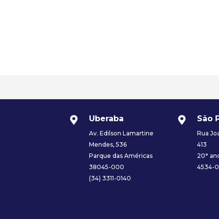
Uberaba
São 
Av. Edilson Lamartine
Rua Joa
Mendes, 536
413
Parque das Américas
20° and
38045-000
4534-
(34) 3311-0140