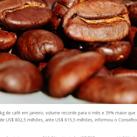
 kg de café em janeiro, volume recorde para o mês e 39% maior que 
 de US$ 802,5 milhões, ante US$ 615,5 milhões, informou o Conselh