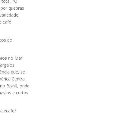
total. “O
 por quebras
variedade,
e café
utos do
vios no Mar
gargalos
ência que, se
érica Central,
no Brasil, onde
navios e curtos
-cecafe/