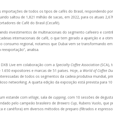
importações de todos os tipos de cafés do Brasil, respondendo po
rido saltou de 1,821 milhão de sacas, em 2022, para os atuais 2,67
tadores de Café do Brasil (Cecafé).
indo investimentos de multinacionais do segmento cafeeiro e contri
 cadeias internacionais de café, o que tem gerado a aparição e a oti
no consumo regional, notamos que Dubai vem se transformando em 
a reexportação”, analisa.
ela DXB Live em colaboração com a
Specialty Coffee Association
(SCA), t
 1.650 expositores e marcas de 51 países. Hoje, a
World of Coffee Du
 interessadas de todos os segmentos da cadeia produtiva mundial, pr
ioso networking. A quarta edição da exposição está prevista para 10
em um estande com
village
, sala de
cupping
, com 10 sessões de degust
ndado pelo campeão brasileiro de
Brewers Cup
, Rubens Vuolo, que p
ica e canéfora) em diversos métodos de preparo (filtrados e espresso