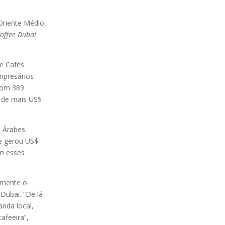
Oriente Médio,
Coffee Dubai
de Cafés
mpresários
 com 389
o de mais US$
s Árabes
 e gerou US$
em esses
vamente o
Dubai. “De lá
nda local,
afeeira”,