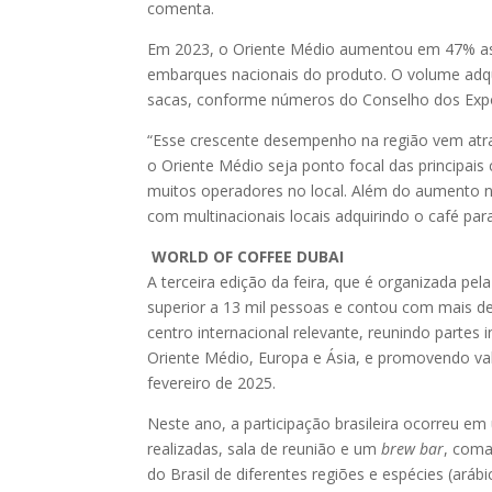
comenta.
Em 2023, o Oriente Médio aumentou em 47% as 
embarques nacionais do produto. O volume adqui
sacas, conforme números do Conselho dos Expor
“Esse crescente desempenho na região vem atra
o Oriente Médio seja ponto focal das principais
muitos operadores no local. Além do aumento 
com multinacionais locais adquirindo o café par
WORLD OF COFFEE DUBAI
A terceira edição da feira, que é organizada p
superior a 13 mil pessoas e contou com mais de
centro internacional relevante, reunindo partes
Oriente Médio, Europa e Ásia, e promovendo val
fevereiro de 2025.
Neste ano, a participação brasileira ocorreu 
realizadas, sala de reunião e um
brew bar
, coma
do Brasil de diferentes regiões e espécies (aráb