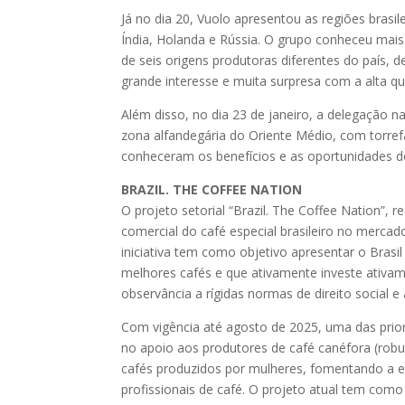
Já no dia 20, Vuolo apresentou as regiões brasi
Índia, Holanda e Rússia. O grupo conheceu mais
de seis origens produtoras diferentes do país, 
grande interesse e muita surpresa com a alta qua
Além disso, no dia 23 de janeiro, a delegação n
zona alfandegária do Oriente Médio, com torref
conheceram os benefícios e as oportunidades do
BRAZIL. THE COFFEE NATION
O projeto setorial “Brazil. The Coffee Nation”
comercial do café especial brasileiro no mercado
iniciativa tem como objetivo apresentar o Brasi
melhores cafés e que ativamente investe ativame
observância a rígidas normas de direito social e
Com vigência até agosto de 2025, uma das priori
no apoio aos produtores de café canéfora (robus
cafés produzidos por mulheres, fomentando a eq
profissionais de café. O projeto atual tem como 