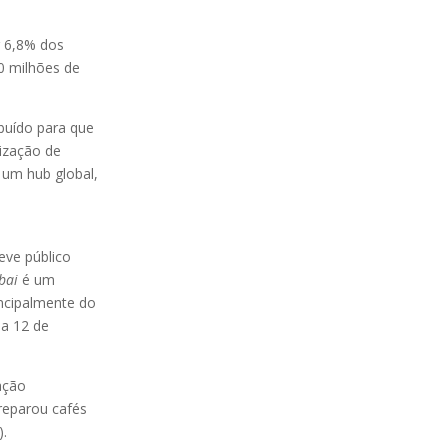
r 6,8% dos
0 milhões de
buído para que
mização de
um hub global,
eve público
bai
é um
incipalmente do
 a 12 de
ação
reparou cafés
).