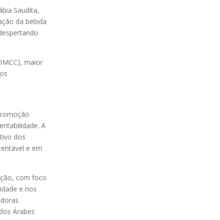
ábia Saudita,
tação da bebida
“despertando
 (DMCC), maior
ios
 promoção
entabilidade. A
tivo dos
stentável e em
cação, com foco
lidade e nos
adoras
rados Árabes