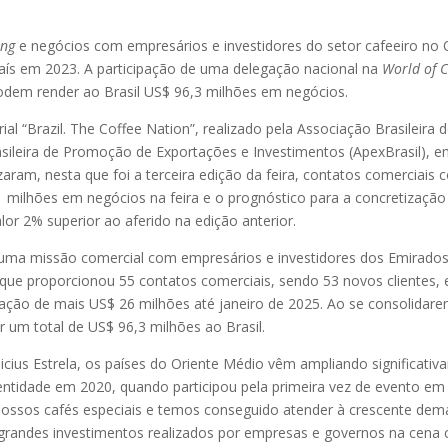
ing
e negócios com empresários e investidores do setor cafeeiro no 
aís em 2023. A participação de uma delegação nacional na
World of 
odem render ao Brasil US$ 96,3 milhões em negócios.
ial “Brazil. The Coffee Nation”, realizado pela Associação Brasileira 
sileira de Promoção de Exportações e Investimentos (ApexBrasil), e
zaram, nesta que foi a terceira edição da feira, contatos comerciais
1 milhões em negócios na feira e o prognóstico para a concretizaçã
or 2% superior ao aferido na edição anterior.
da uma missão comercial com empresários e investidores dos Emirado
, que proporcionou 55 contatos comerciais, sendo 53 novos clientes,
ização de mais US$ 26 milhões até janeiro de 2025. Ao se consolidar
 um total de US$ 96,3 milhões ao Brasil.
icius Estrela, os países do Oriente Médio vêm ampliando significati
entidade em 2020, quando participou pela primeira vez de evento em 
ossos cafés especiais e temos conseguido atender à crescente dema
grandes investimentos realizados por empresas e governos na cena c