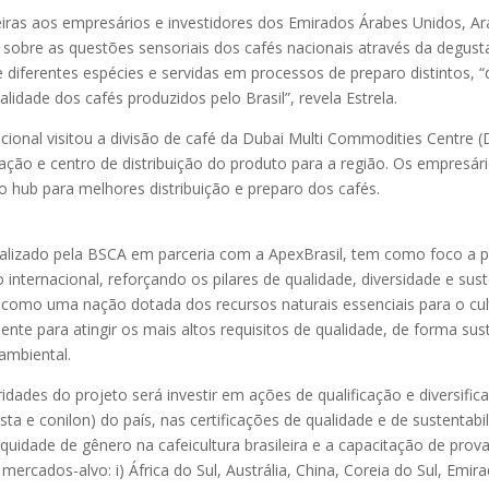
leiras aos empresários e investidores dos Emirados Árabes Unidos, Ar
 sobre as questões sensoriais dos cafés nacionais através da degus
de diferentes espécies e servidas em processos de preparo distintos, 
lidade dos cafés produzidos pelo Brasil”, revela Estrela.
acional visitou a divisão de café da Dubai Multi Commodities Centre
ação e centro de distribuição do produto para a região. Os empresár
 hub para melhores distribuição e preparo dos cafés.
, realizado pela BSCA em parceria com a ApexBrasil, tem como foco a
 internacional, reforçando os pilares de qualidade, diversidade e sust
l como uma nação dotada dos recursos naturais essenciais para o cul
nte para atingir os mais altos requisitos de qualidade, de forma su
 ambiental.
dades do projeto será investir em ações de qualificação e diversifi
ta e conilon) do país, nas certificações de qualidade e de sustentabi
uidade de gênero na cafeicultura brasileira e a capacitação de prov
mercados-alvo: i) África do Sul, Austrália, China, Coreia do Sul, Emi