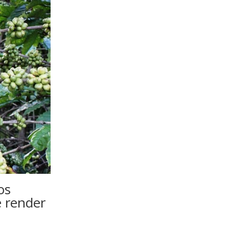
os
e render