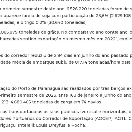
primeiro semestre deste ano, 6.526.220 toneladas foram de s
a, aparece farelo de soja com participação de 23,6% (2.629.108 
eladas) e o trigo 0,2% (30.640 toneladas).
85.879 toneladas de grãos. No comparativo ano contra ano, 
mbarcadas sentido exportação no mesmo mês em 2022”, explica
 do corredor reduziu de 2,84 dias em junho do ano passado pa
idade média de embarque subiu de 817,14 toneladas/hora para 
ção do Porto de Paranaguá são realizados por três berços exc
primeiro semestre de 2023, ante 163 de janeiro a junho do ano 
213: 4.680.465 toneladas de carga em 74 navios.
as transportadoras os silos públicos (vertical e horizontais) 
ores Portuários do Corredor de Exportação (AOCEP); AGTL; Car
guaçu; Interalli; Louis Dreyfus; e Rocha.