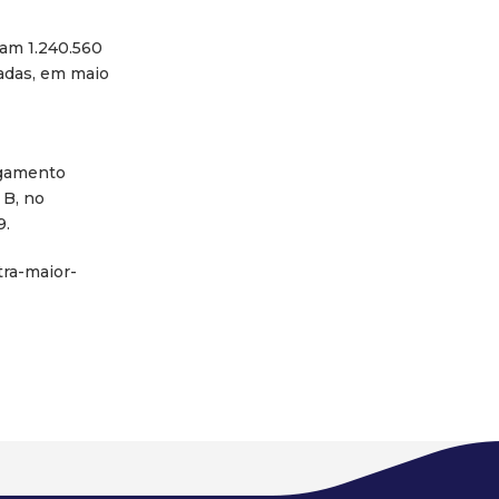
ram 1.240.560
ladas, em maio
egamento
 B, no
9.
tra-maior-