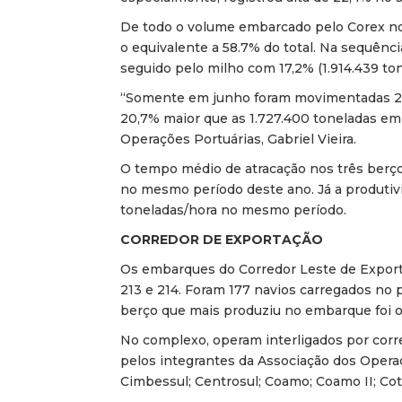
De todo o volume embarcado pelo Corex no 
o equivalente a 58.7% do total. Na sequênci
seguido pelo milho com 17,2% (1.914.439 ton
“Somente em junho foram movimentadas 2.0
20,7% maior que as 1.727.400 toneladas e
Operações Portuárias, Gabriel Vieira.
O tempo médio de atracação nos três berços
no mesmo período deste ano. Já a produtiv
toneladas/hora no mesmo período.
CORREDOR DE EXPORTAÇÃO
Os embarques do Corredor Leste de Exporta
213 e 214. Foram 177 navios carregados no 
berço que mais produziu no embarque foi o 
No complexo, operam interligados por correi
pelos integrantes da Associação dos Operad
Cimbessul; Centrosul; Coamo; Coamo II; Cotri