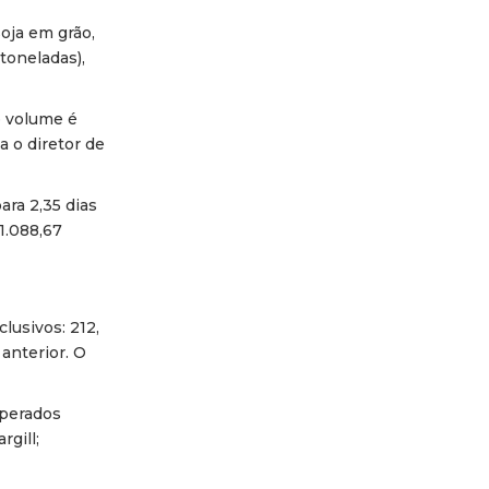
oja em grão,
toneladas),
o volume é
 o diretor de
ra 2,35 dias
1.088,67
lusivos: 212,
anterior. O
operados
gill;