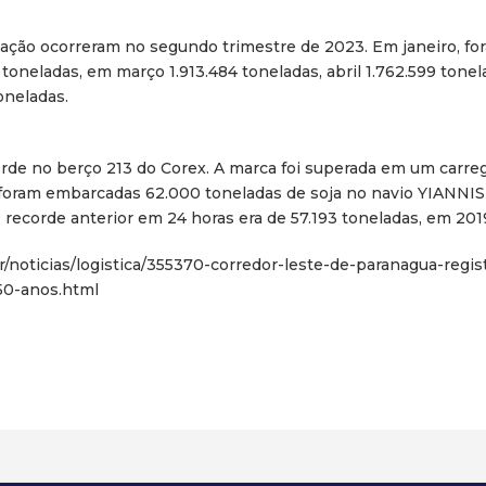
ção ocorreram no segundo trimestre de 2023. Em janeiro, fo
toneladas, em março 1.913.484 toneladas, abril 1.762.599 tone
oneladas.
rde no berço 213 do Corex. A marca foi superada em um carr
do foram embarcadas 62.000 toneladas de soja no navio YIANNIS
 recorde anterior em 24 horas era de 57.193 toneladas, em 201
r/noticias/logistica/355370-corredor-leste-de-paranagua-regis
50-anos.html