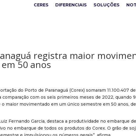
CERES
DIFERENCIAIS
SOLUÇÕES
NOT
ranaguá registra maior movime
 em 50 anos
ortação do Porto de Paranaguá (Corex) somaram 11.100.407 de
 na comparação com os seis primeiros meses de 2022, quando 9
é o maior movimentado em um único semestre em 50 anos, de
 Luiz Fernando Garcia, destaca a produtividade no embarque 
ivo no embarque de todos os produtos do Corex. O grão de soj
semestre e impulsionou os números gerais”, afirma.