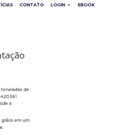
ÍCIAS
CONTATO
LOGIN
EBOOK
ntação
 toneladas de
.420.561
sde a
de grãos em um
a,