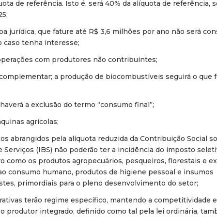
ota de referência. Isto é, será 40% da alíquota de referência, 
25;
soa jurídica, que fature até R$ 3,6 milhões por ano não será co
 caso tenha interesse;
 operações com produtores não contribuintes;
 complementar; a produção de biocombustíveis seguirá o que 
haverá a exclusão do termo “consumo final”;
quinas agrícolas;
os abrangidos pela alíquota reduzida da Contribuição Social s
 Serviços (IBS) não poderão ter a incidência do imposto selet
ro como os produtos agropecuários, pesqueiros, florestais e ext
s ao consumo humano, produtos de higiene pessoal e insumos
tes, primordiais para o pleno desenvolvimento do setor;
rativas terão regime específico, mantendo a competitividade 
 o produtor integrado, definido como tal pela lei ordinária, ta