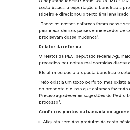
O deputado federal Sérgio Souza (MDB-PR),
cesta básica, a exportação e beneficia a pro
Ribeiro e direcionou o texto final analisado.
“Todos os nossos esforços foram nesse senti
país e aos demais países é merecedor de ca
precisavam dessa mudança”.
Relator da reforma
O relator da PEC, deputado federal Aguinal
precedido por noites mal dormidas diante d
Ele afirmou que a proposta beneficia o set
“Não existia um texto perfeito, mas existe 
do presente e é isso que estamos fazendo 
Preciso agradecer as sugestões do Pedro L
processo”.
Confira os pontos da bancada do agrone
Alíquota zero dos produtos da cesta básic