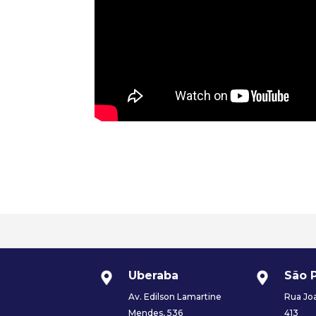
Uberaba
São 
Av. Edilson Lamartine
Rua Joa
Mendes, 536
413