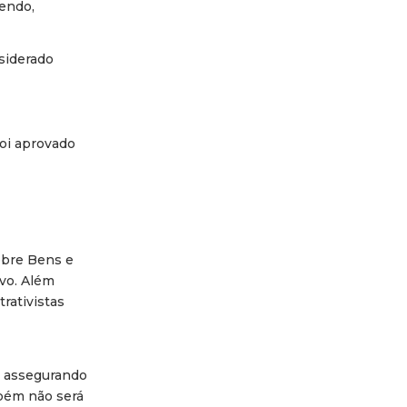
sendo,
nsiderado
foi aprovado
obre Bens e
ivo. Além
rativistas
e assegurando
mbém não será