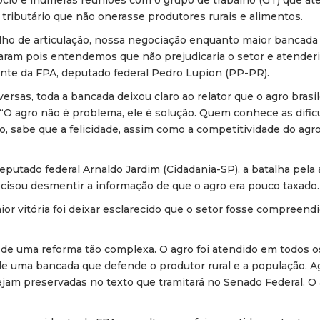
ócio e inúmeras reuniões com o grupo de trabalho (GT) que at
ributário que não onerasse produtores rurais e alimentos.
lho de articulação, nossa negociação enquanto maior bancada
ram pois entendemos que não prejudicaria o setor e atenderi
dente da FPA, deputado federal Pedro Lupion (PP-PR).
rsas, toda a bancada deixou claro ao relator que o agro brasil
“O agro não é problema, ele é solução. Quem conhece as dific
, sabe que a felicidade, assim como a competitividade do agro
eputado federal Arnaldo Jardim (Cidadania-SP), a batalha pela
cisou desmentir a informação de que o agro era pouco taxado.
ior vitória foi deixar esclarecido que o setor fosse compreend
 de uma reforma tão complexa. O agro foi atendido em todos 
de uma bancada que defende o produtor rural e a população. A
am preservadas no texto que tramitará no Senado Federal. O a