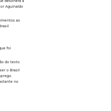
que desonera a
ator Aguinaldo
alimentos ao
rasil
ue foi
ão do texto.
ser o Brasil
mprego.
astante no