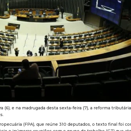
 (6), e na madrugada desta sexta-feira (7), a reforma tributári
s.
pecuária (FPA), que reúne 310 deputados, o texto final foi c