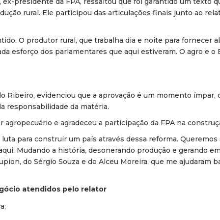
 ex-presidente da FPA, ressaltou que foi garantido um texto 
dução rural. Ele participou das articulações finais junto ao rel
do. O produtor rural, que trabalha dia e noite para fornecer 
da esforço dos parlamentares que aqui estiveram. O agro e o B
do Ribeiro, evidenciou que a aprovação é um momento ímpar, q
a responsabilidade da matéria.
or agropecuário e agradeceu a participação da FPA na construç
a luta para construir um país através dessa reforma. Queremos 
aqui. Mudando a história, desonerando produção e gerando e
upion, do Sérgio Souza e do Alceu Moreira, que me ajudaram b
gócio atendidos pelo relator
a;