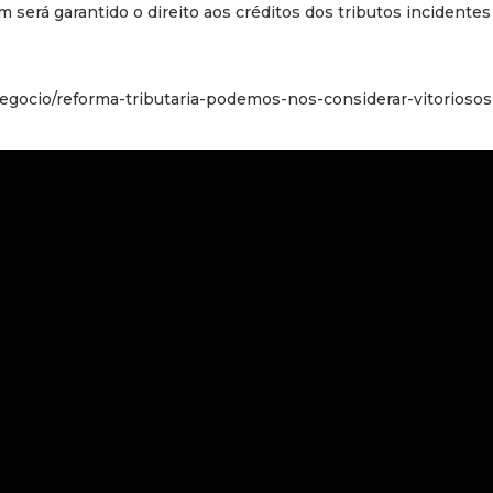
m será garantido o direito aos créditos dos tributos incident
negocio/reforma-tributaria-podemos-nos-considerar-vitoriosos