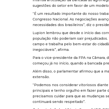
intensa articulação da bancada do agroneg
sugestões do setor em favor de um modelo t
“É um resultado importante do nosso traba
Congresso Nacional. As negociações avança
necessidades dos brasileiros”, diz o presi
Lupion lembrou que desde o início das conve
população não poderiam sair prejudicados. 
campo e trabalha pelo bem-estar do cidadão
inegociáveis”, afirma.
Para o vice-presidente da FPA na Câmara, d
começou já no início, quando a bancada pre
Além disso, o parlamentar afirmou que a ma
extensão.
“Podemos nos considerar vitoriosos diante
principais e tenho orgulho em fazer parte 
precisamos cuidar para que as mudanças sej
continuará sendo respeitado”.