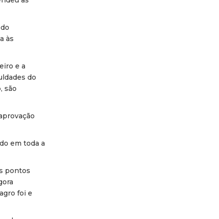
endeu às
 do
a às
eiro e a
uldades do
, são
 aprovação
ido em toda a
os pontos
gora
gro foi e