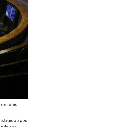
a em dois
onstruído após