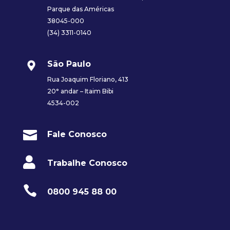
Parque das Américas
38045-000
(34) 3311-0140
São Paulo
Rua Joaquim Floriano, 413
20° andar – Itaim Bibi
4534-002

Fale Conosco

Trabalhe Conosco

0800 945 88 00