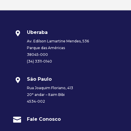
Uberaba
Av. Edilson Lamartine Mendes, 536
Parque das Américas
38045-000
(34) 3311-0140
São Paulo
Rua Joaquim Floriano, 413
20° andar – Itaim Bibi
4534-002

Fale Conosco