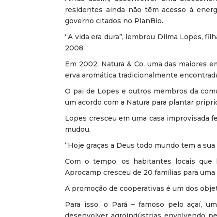
residentes ainda não têm acesso à energ
governo citados no PlanBio.
“A vida era dura”, lembrou Dilma Lopes, f
2008.
Em 2002, Natura & Co, uma das maiores em
erva aromática tradicionalmente encontrad
O pai de Lopes e outros membros da com
um acordo com a Natura para plantar priprio
Lopes cresceu em uma casa improvisada fe
mudou.
“Hoje graças a Deus todo mundo tem a sua 
Com o tempo, os habitantes locais que h
Aprocamp cresceu de 20 famílias para uma 
A promoção de cooperativas é um dos objet
Para isso, o Pará – famoso pelo açaí, 
desenvolver agroindústrias envolvendo p