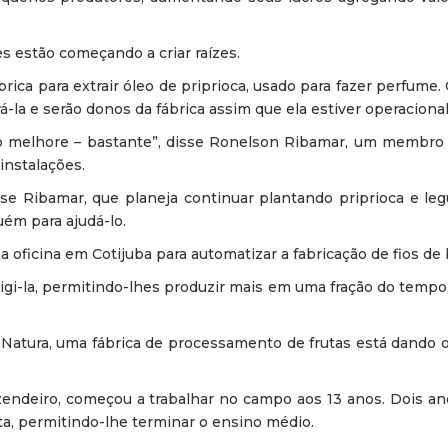
s estão começando a criar raízes.
ca para extrair óleo de priprioca, usado para fazer perfume
á-la e serão donos da fábrica assim que ela estiver operacional
o melhore – bastante”, disse Ronelson Ribamar, um membr
instalações.
isse Ribamar, que planeja continuar plantando priprioca e l
uém para ajudá-lo.
oficina em Cotijuba para automatizar a fabricação de fios de 
irigi-la, permitindo-lhes produzir mais em uma fração do tempo
a Natura, uma fábrica de processamento de frutas está dando
zendeiro, começou a trabalhar no campo aos 13 anos. Dois an
a, permitindo-lhe terminar o ensino médio.