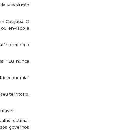
 da Revolução
em Cotijuba. O
, ou enviado a
alário-mínimo
os. “Eu nunca
“bioeconomia”
eu território,
ntáveis.
alho, estima-
 dos governos