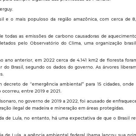
erguy.
il e o mais populoso da região amazônica, com cerca de 8
de todas as emissões de carbono causadoras de aquecimento
etados pelo Observatório do Clima, uma organização brasil
 ano anterior, em 2022 cerca de 4.141 km2 de floresta fora
ar do Brasil, segundo os dados do governo. As árvores liber
s.
um decreto de “emergência ambiental” para 15 cidades, onde 
ocorreu, entre 2019 e 2021.
lsonaro, no governo de 2019 a 2022, foi acusado de enfraquec
ração ilegal de madeira e mineração em áreas protegidas.
 de Lula, no entanto, há uma expectativa de que o Brasil re
a de Lula, a agência ambiental federal Ibama lançou sua pri