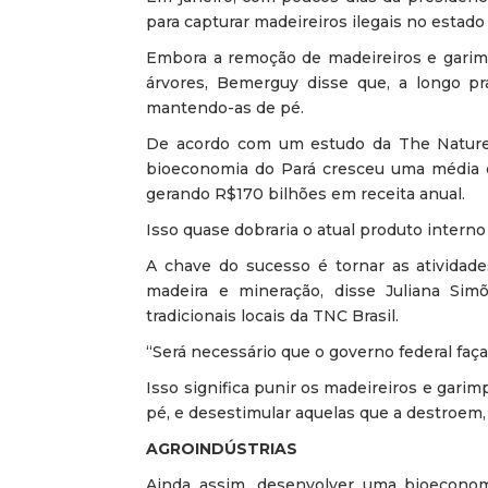
para capturar madeireiros ilegais no estado
Embora a remoção de madeireiros e garimpe
árvores, Bemerguy disse que, a longo pr
mantendo-as de pé.
De acordo com um estudo da The Nature C
bioeconomia do Pará cresceu uma média d
gerando R$170 bilhões em receita anual.
Isso quase dobraria o atual produto intern
A chave do sucesso é tornar as atividade
madeira e mineração, disse Juliana Sim
tradicionais locais da TNC Brasil.
“Será necessário que o governo federal faça
Isso significa punir os madeireiros e garim
pé, e desestimular aquelas que a destroem,
AGROINDÚSTRIAS
Ainda assim, desenvolver uma bioecono