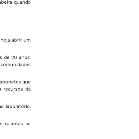
ombeira quando
aneja abrir um
s de 20 anos.
6 comunidades
sabonetes que
s recursos da
 laboratório,
de quantas se