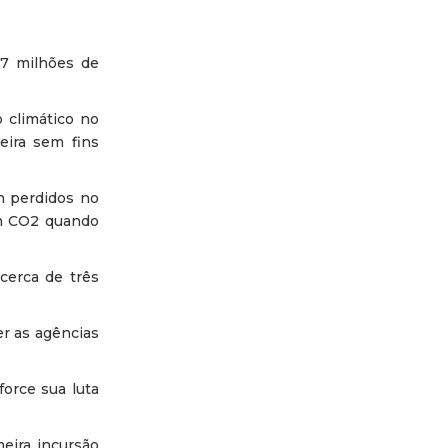
,7 milhões de
 climático no
eira sem fins
m perdidos no
am CO2 quando
cerca de três
er as agências
force sua luta
meira incursão