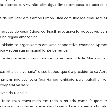
ia elétrica e 47% não têm água limpa em casa, de acordo
ilha de um líder em Campo Limpo, uma comunidade rural sem el
presas de cosméticos do Brasil, procurava fornecedores de p
a na região amazônica.
unidade se organizaram em uma cooperativa chamada Aproc
ca – agora sua principal fonte de renda.
ita de madeira, como muitos em sua comunidade. Mas com a pr
casinha de alvenaria”, disse Lopes, que é a presidente da Ap
aviam migrado para fora da comunidade para trabalhar re
cooperativa de 75.
ivos do PlanBio.
um fruto roxo consumido em todo o mundo como “superali
equenos produtores, aumentando seus lucros agregando valo