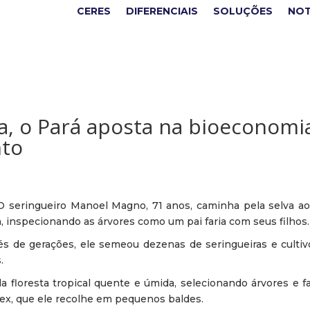
CERES
DIFERENCIAIS
SOLUÇÕES
NOT
a, o Pará aposta na bioeconomi
nto
seringueiro Manoel Magno, 71 anos, caminha pela selva ao
ia, inspecionando as árvores como um pai faria com seus filhos.
s de gerações, ele semeou dezenas de seringueiras e cultiv
.
 floresta tropical quente e úmida, selecionando árvores e f
átex, que ele recolhe em pequenos baldes.