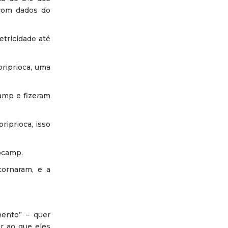
 com dados do
etricidade até
riprioca, uma
amp e fizeram
iprioca, isso
rocamp.
tornaram, e a
mento” – quer
r ao que eles