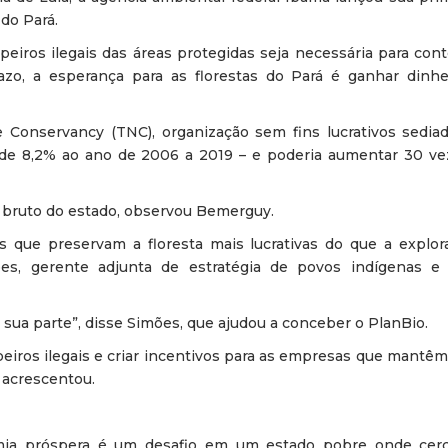
 do Pará.
iros ilegais das áreas protegidas seja necessária para cont
azo, a esperança para as florestas do Pará é ganhar dinhe
onservancy (TNC), organização sem fins lucrativos sedia
e 8,2% ao ano de 2006 a 2019 – e poderia aumentar 30 ve
o bruto do estado, observou Bemerguy.
s que preservam a floresta mais lucrativas do que a explora
ões, gerente adjunta de estratégia de povos indígenas 
 sua parte”, disse Simões, que ajudou a conceber o PlanBio.
peiros ilegais e criar incentivos para as empresas que mantêm
 acrescentou.
mia próspera é um desafio em um estado pobre onde cer