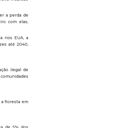
er a perda de
iro com elas,
da nos EUA, a
zes até 2040,
ção ilegal de
e comunidades
 a floresta em
ca de 5% dos