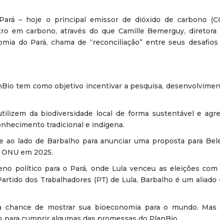
Pará – hoje o principal emissor de dióxido de carbono (C
ro em carbono, através do que Camille Bemerguy, diretor
nomia do Pará, chama de “reconciliação” entre seus desafios
nBio tem como objetivo incentivar a pesquisa, desenvolvimen
ilizem da biodiversidade local de forma sustentável e agr
nhecimento tradicional e indígena.
eve ao lado de Barbalho para anunciar uma proposta para Bel
da ONU em 2025.
no político para o Pará, onde Lula venceu as eleições c
rtido dos Trabalhadores (PT) de Lula, Barbalho é um aliado 
a chance de mostrar sua bioeconomia para o mundo. Mas
os para cumprir algumas das promessas do PlanBio.