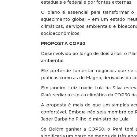
estaduais e federal e por fontes externas.
O plano é essencial para transformar o 
aquecimento global – em um estado neut
climáticas, serviços ambientais e bioeco
socioeconômicos.
PROPOSTA COP30
Desenvolvido ao longo de dois anos, o Pla
ambiental.
Ele pretende fomentar negócios que se ut
práticas como as de Magno, derivadas do co
Em janeiro, Luiz Inácio Lula da Silva est
Pará, sediar a cúpula climática da COP30 
A proposta é mais do que um simples ace
confortável. Embora não seja membro do Pa
Jader Barbalho Filho, é ministro de Lula.
Se Belém ganhar a COP30, o Pará terá 
significaria um prazo de menos de três an