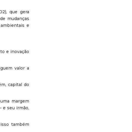
O2), que gera
a de mudanças
 ambientais e
to e inovação
eguem valor a
ém, capital do
om uma margem
– e seu irmão,
 isso também