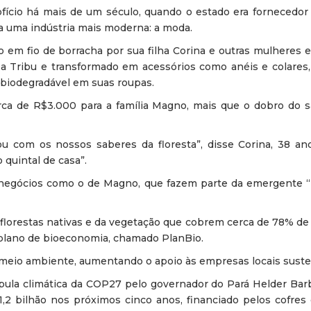
fício há mais de um século, quando o estado era fornecedor
 a uma indústria mais moderna: a moda.
 em fio de borracha por sua filha Corina e outras mulheres 
 Da Tribu e transformado em acessórios como anéis e colares
l biodegradável em suas roupas.
ca de R$3.000 para a família Magno, mais que o dobro do s
u com os nossos saberes da floresta”, disse Corina, 38 an
quintal de casa”.
negócios como o de Magno, que fazem parte da emergente 
florestas nativas e da vegetação que cobrem cerca de 78% de s
plano de bioeconomia, chamado PlanBio.
 meio ambiente, aumentando o apoio às empresas locais suste
la climática da COP27 pelo governador do Pará Helder Barb
,2 bilhão nos próximos cinco anos, financiado pelos cofres