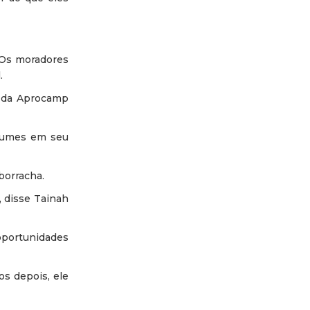
. Os moradores
.
o da Aprocamp
egumes em seu
borracha.
, disse Tainah
 oportunidades
os depois, ele