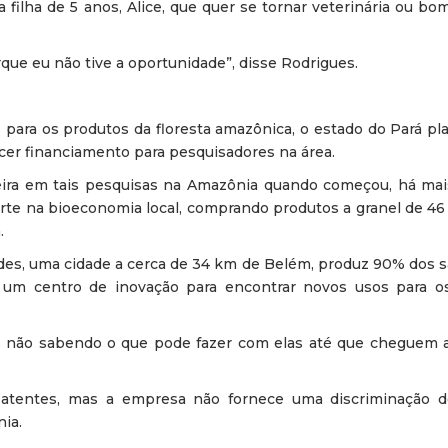
 filha de 5 anos, Alice, que quer se tornar veterinária ou b
rque eu não tive a oportunidade”, disse Rodrigues.
 para os produtos da floresta amazônica, o estado do Pará pl
cer financiamento para pesquisadores na área.
eira em tais pesquisas na Amazônia quando começou, há mai
te na bioeconomia local, comprando produtos a granel de 4
.
des, uma cidade a cerca de 34 km de Belém, produz 90% dos 
um centro de inovação para encontrar novos usos para o
 não sabendo o que pode fazer com elas até que cheguem ao
patentes, mas a empresa não fornece uma discriminação 
ia.