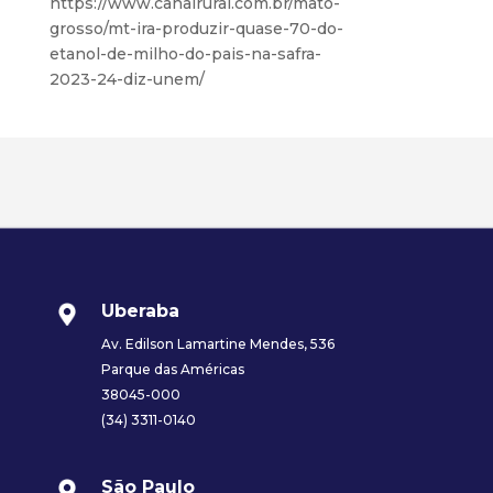
https://www.canalrural.com.br/mato-
grosso/mt-ira-produzir-quase-70-do-
etanol-de-milho-do-pais-na-safra-
2023-24-diz-unem/
Uberaba
Av. Edilson Lamartine Mendes, 536
Parque das Américas
38045-000
(34) 3311-0140
São Paulo