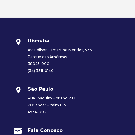
Uberaba
Av. Edilson Lamartine Mendes, 536
Parque das Américas
38045-000
(34) 3311-0140
São Paulo
Rua Joaquim Floriano, 413
20° andar – Itaim Bibi
4534-002

Fale Conosco