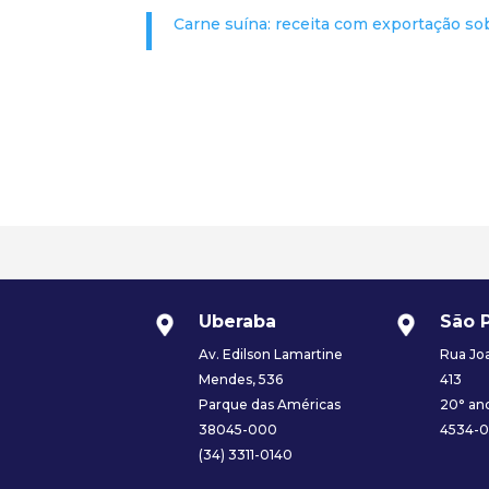
Carne suína: receita com exportação so
Uberaba
São 
Av. Edilson Lamartine
Rua Joa
Mendes, 536
413
Parque das Américas
20° and
38045-000
4534-
(34) 3311-0140