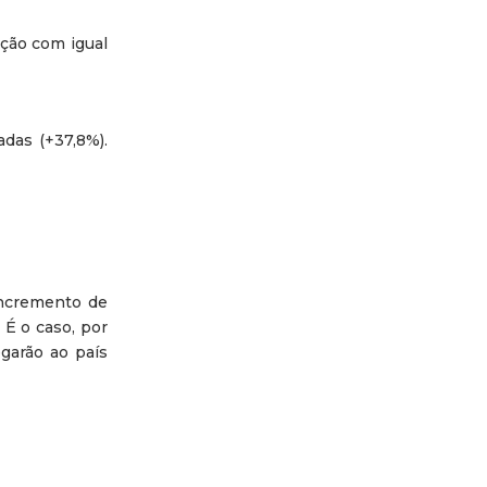
ção com igual
adas (+37,8%).
incremento de
É o caso, por
garão ao país