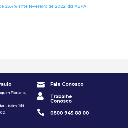
be 25,4% ante fevereiro de 2022, diz ABPA

Paulo
Fale Conosco
quim Floriano,

Trabalhe
Conosco
ar – Itaim Bibi

0800 945 88 00
002