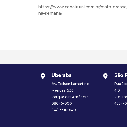
https://www.canalrural.com.br/mato-gross
na-semana/
Uberaba
São 
Av. Edilson Lamartine
Rua Joa
Mendes, 536
413
Parque das Américas
20° and
38045-000
4534-
(34) 3311-0140