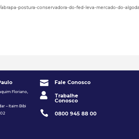
o/abrapa-postura-conservadora-do-fed-leva-mercado-do-algod

Paulo
Fale Conosco
quim Floriano,

Trabalhe
Conosco
ar – Itaim Bibi

0800 945 88 00
002