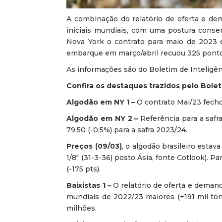
A combinação do relatório de oferta e d
iniciais mundiais, com uma postura cons
Nova York o contrato para maio de 2023 e
embarque em março/abril recuou 325 ponto
As informações são do Boletim de Inteligênc
Confira os destaques trazidos pelo Bole
Algodão em NY 1 –
O contrato Mai/23 fecho
Algodão em NY 2 –
Referência para a safr
79,50 (-0,5%) para a safra 2023/24.
Preços (09/03)
, o algodão brasileiro esta
1/8″ (31-3-36) posto Ásia, fonte Cotlook).
(-175 pts).
Baixistas 1 –
O relatório de oferta e demand
mundiais de 2022/23 maiores (+191 mil ton
milhões.