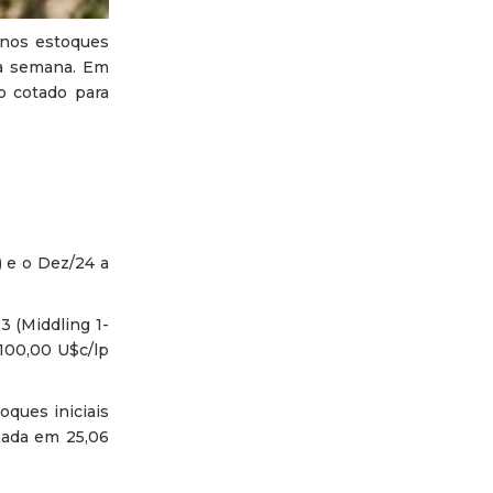
 nos estoques
ta semana. Em
o cotado para
) e o Dez/24 a
3 (Middling 1-
 100,00 U$c/lp
oques iniciais
mada em 25,06