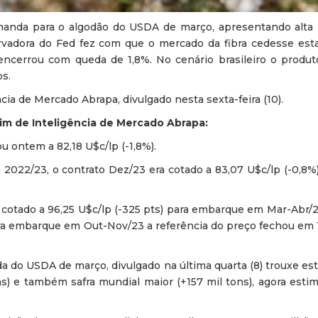
emanda para o algodão do USDA de março, apresentando alta
ervadora do Fed fez com que o mercado da fibra cedesse es
ncerrou com queda de 1,8%. No cenário brasileiro o produt
s.
ia de Mercado Abrapa, divulgado nesta sexta-feira (10).
tim de Inteligência de Mercado Abrapa:
u ontem a 82,18 U$c/lp (-1,8%).
a 2022/23, o contrato Dez/23 era cotado a 83,07 U$c/lp (-0,8%
va cotado a 96,25 U$c/lp (-325 pts) para embarque em Mar-Abr/2
 Para embarque em Out-Nov/23 a referência do preço fechou em
a do USDA de março, divulgado na última quarta (8) trouxe est
s) e também safra mundial maior (+157 mil tons), agora esti