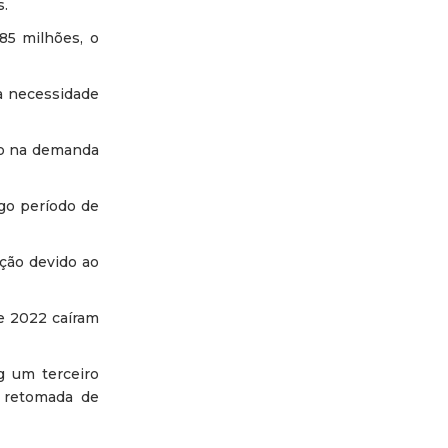
s.
85 milhões, o
a necessidade
to na demanda
ngo período de
ção devido ao
e 2022 caíram
g um terceiro
a retomada de