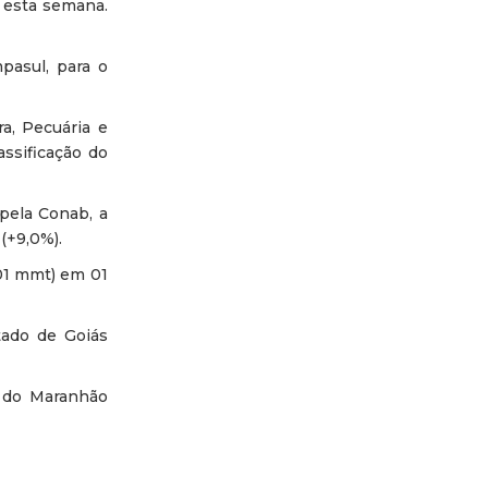
 esta semana.
pasul, para o
a, Pecuária e
ssificação do
pela Conab, a
(+9,0%).
01 mmt) em 01
ado de Goiás
o do Maranhão