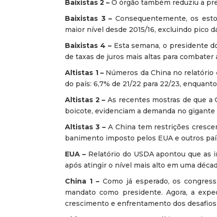
Baixistas 2 –
O órgão também reduziu a prev
Baixistas 3 –
Consequentemente, os estoq
maior nível desde 2015/16, excluindo pico
Baixistas 4 –
Esta semana, o presidente do
de taxas de juros mais altas para combater 
Altistas 1 –
Números da China no relatório
do país: 6,7% de 21/22 para 22/23, enquan
Altistas 2 –
As recentes mostras de que a Ch
boicote, evidenciam a demanda no gigante a
Altistas 3 –
A China tem restrições cresce
banimento imposto pelos EUA e outros país
EUA –
Relatório do USDA apontou que as i
após atingir o nível mais alto em uma décad
China 1 –
Como já esperado, os congressi
mandato como presidente. Agora, a expec
crescimento e enfrentamento dos desafios 