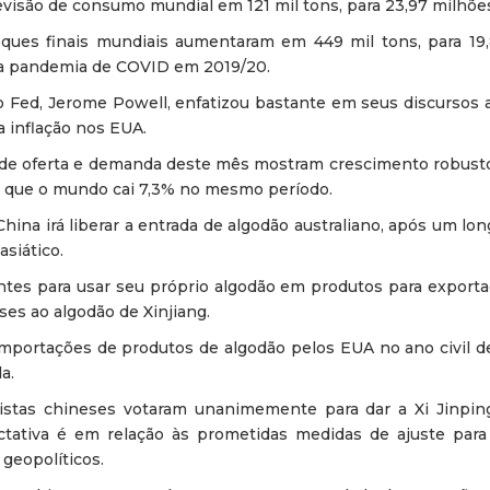
isão de consumo mundial em 121 mil tons, para 23,97 milhõe
ues finais mundiais aumentaram em 449 mil tons, para 19,
 da pandemia de COVID em 2019/20.
 Fed, Jerome Powell, enfatizou bastante em seus discursos 
a inflação nos EUA.
 de oferta e demanda deste mês mostram crescimento robus
to que o mundo cai 7,3% no mesmo período.
ina irá liberar a entrada de algodão australiano, após um lo
siático.
ntes para usar seu próprio algodão em produtos para exporta
es ao algodão de Xinjiang.
mportações de produtos de algodão pelos EUA no ano civil d
a.
stas chineses votaram unanimemente para dar a Xi Jinpin
tativa é em relação às prometidas medidas de ajuste par
geopolíticos.