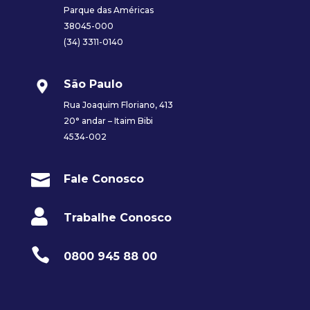
Parque das Américas
38045-000
(34) 3311-0140
São Paulo
Rua Joaquim Floriano, 413
20° andar – Itaim Bibi
4534-002

Fale Conosco

Trabalhe Conosco

0800 945 88 00