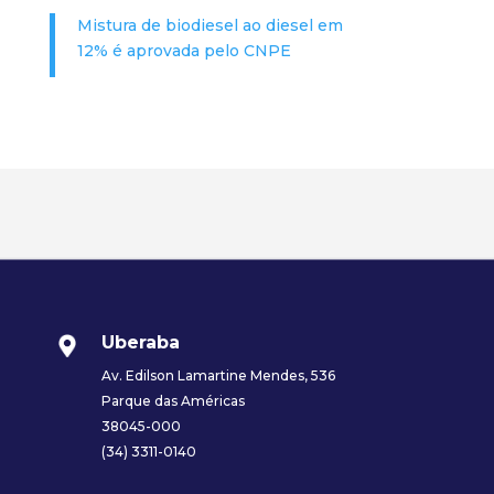
Mistura de biodiesel ao diesel em
12% é aprovada pelo CNPE
Uberaba
Av. Edilson Lamartine Mendes, 536
Parque das Américas
38045-000
(34) 3311-0140