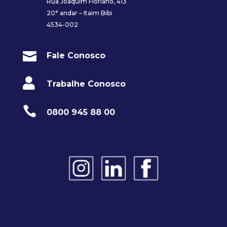
Rua Joaquim Floriano, 413
20° andar – Itaim Bibi
4534-002

Fale Conosco

Trabalhe Conosco

0800 945 88 00