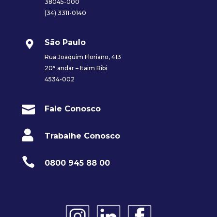
38045-000
(34) 3311-0140
São Paulo
Rua Joaquim Floriano, 413
20° andar – Itaim Bibi
4534-002

Fale Conosco

Trabalhe Conosco

0800 945 88 00