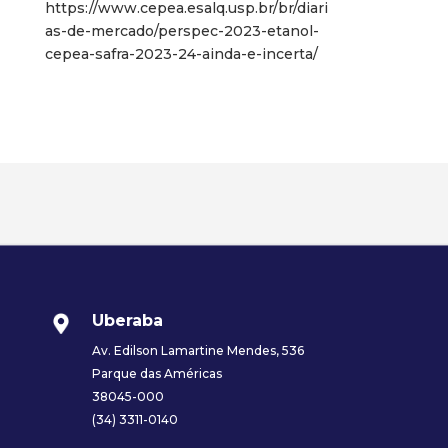
https://www.cepea.esalq.usp.br/br/diari
as-de-mercado/perspec-2023-etanol-
cepea-safra-2023-24-ainda-e-incerta
/
Uberaba
Av. Edilson Lamartine Mendes, 536
Parque das Américas
38045-000
(34) 3311-0140